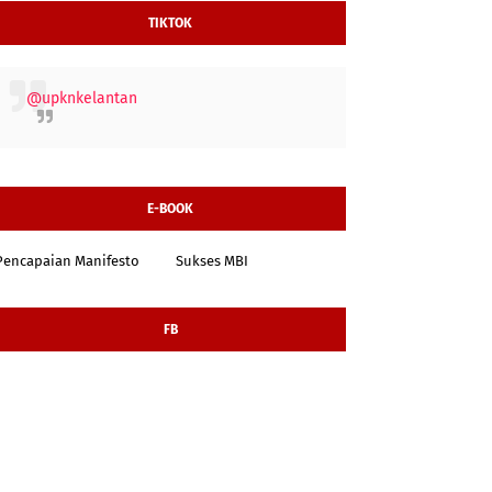
TIKTOK
@upknkelantan
E-BOOK
Pencapaian Manifesto
Sukses MBI
FB