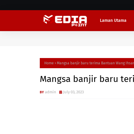
Laman Utama
Home
Mangsa banjir baru terima Bantuan Wang Ihsa
Mangsa banjir baru te
admin
July 03, 2023