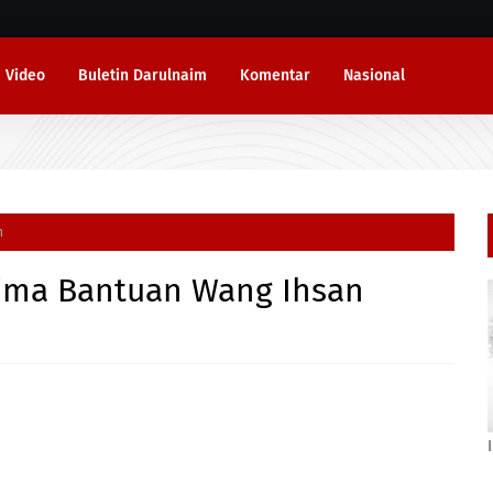
Video
Buletin Darulnaim
Komentar
Nasional
n
rima Bantuan Wang Ihsan