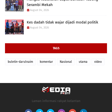
Serambi Mekah
August 04, 2026
Kes dadah tidak wajar dijadi modal politik
August 04, 2026
TAGS
buletin-darulnaim
komentar
Nasional
utama
video
Laman informasi rakyat kelantan