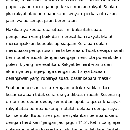
populis yang mengganggu keharmonian rakyat. Seolah
jika rakyat atau pembangkang senyap, perkara itu akan
jalan walau senget jalan berenjutan.
Hakikatnya kedua-dua situasi ini bukanlah suatu
pengurusan yang baik dan meresahkan rakyat. Malah
menampakkan ketidaksiap-siagaan Kerajaan dalam
menguasai pengurusan harta kerajaan. Tidak cekap, malah
bermudah-mudah dengan sengaja mencipta polemik demi
polemik yang meresahkan. Rakyat ternanti-nanti dan
akhirnya terpinga-pinga dengan puitisnya bacaan
belanjawan yang rupanya suatu dasar separa masak.
Soal pengurusan harta kerajaan untuk keadilan dan
kesamarataan tidak seharusnya dibuat mudah. Sesenang
umum berdegar-degar, kemudian apabila geger khalayak
rakyat atau pembangkang mulalah gelabah dengan ayat
kaji semula. Itupun sempat menyalahkan pembangkang
dengan herdikan "jangan jadi jaguh T15". Ketimbang apa
pula yang mahu disasarkan, lalu berbunyilah lagu "entah