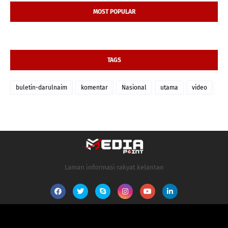
MOST POPULAR
TAGS
buletin-darulnaim
komentar
Nasional
utama
video
Laman informasi rakyat kelantan