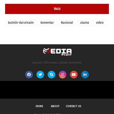
TAGS
buletin-darulnaim
komentar
Nasional
utama
video
Laman informasi rakyat kelantan
HOME
ABOUT
CONTACT US