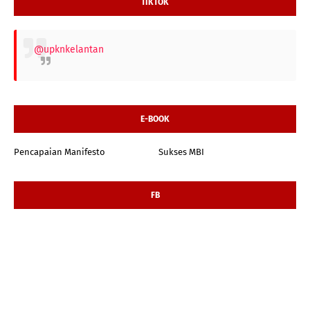
TIKTOK
@upknkelantan
E-BOOK
Pencapaian Manifesto
Sukses MBI
FB