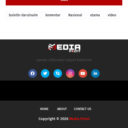
buletin-darulnaim
komentar
Nasional
utama
video
Laman informasi rakyat kelantan
HOME
ABOUT
CONTACT US
Copyright ©
2026
Media Point