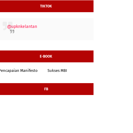
TIKTOK
@upknkelantan
E-BOOK
Pencapaian Manifesto
Sukses MBI
FB