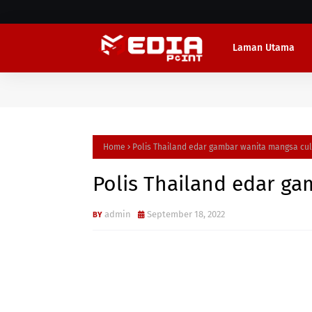
Laman Utama
Home
Polis Thailand edar gambar wanita mangsa cul
Polis Thailand edar ga
admin
September 18, 2022