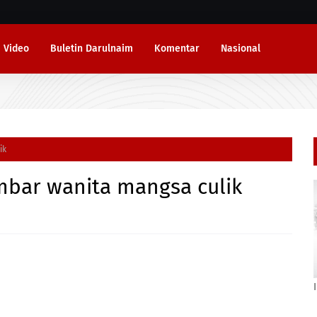
Video
Buletin Darulnaim
Komentar
Nasional
ik
mbar wanita mangsa culik