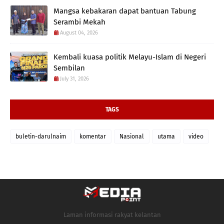
Mangsa kebakaran dapat bantuan Tabung
Serambi Mekah
August 04, 2026
Kembali kuasa politik Melayu-Islam di Negeri
Sembilan
July 31, 2026
TAGS
buletin-darulnaim
komentar
Nasional
utama
video
Laman informasi rakyat kelantan