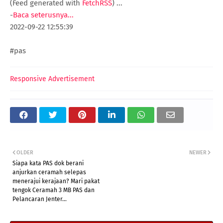
(Feed generated with
FetchRSS
)
...
-
Baca seterusnya...
2022-09-22 12:55:39
#pas
Responsive Advertisement
OLDER
NEWER
Siapa kata PAS dok berani
anjurkan ceramah selepas
menerajui kerajaan? Mari pakat
tengok Ceramah 3 MB PAS dan
Pelancaran Jenter...