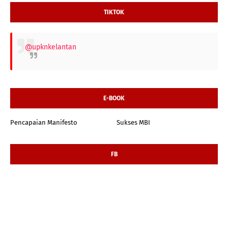
TIKTOK
@upknkelantan
E-BOOK
Pencapaian Manifesto
Sukses MBI
FB