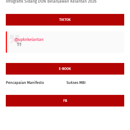
Infografik Sidang DUN Belanjawan Kelantan 2026
TIKTOK
@upknkelantan
E-BOOK
Pencapaian Manifesto
Sukses MBI
FB