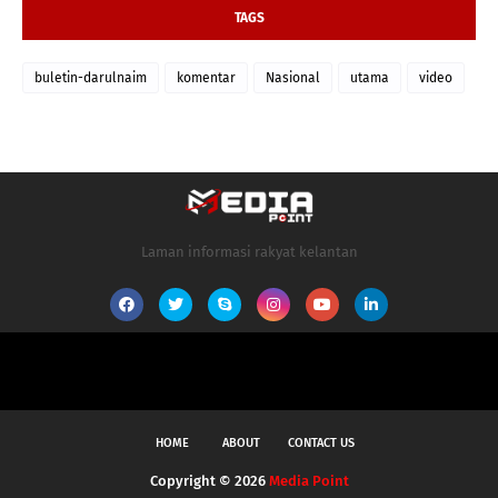
TAGS
buletin-darulnaim
komentar
Nasional
utama
video
Laman informasi rakyat kelantan
HOME
ABOUT
CONTACT US
Copyright ©
2026
Media Point