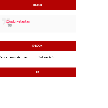
TIKTOK
@upknkelantan
E-BOOK
Pencapaian Manifesto
Sukses MBI
FB