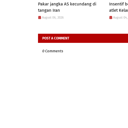
Pakar jangka AS kecundang di
Insentif
tangan Iran
atlet Kel
August 06, 2026
August 04,
POST A COMMENT
0 Comments