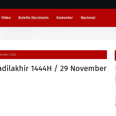
Video
Buletin Darulnaim
Komentar
Nasional
vember 2022
adilakhir 1444H / 29 November