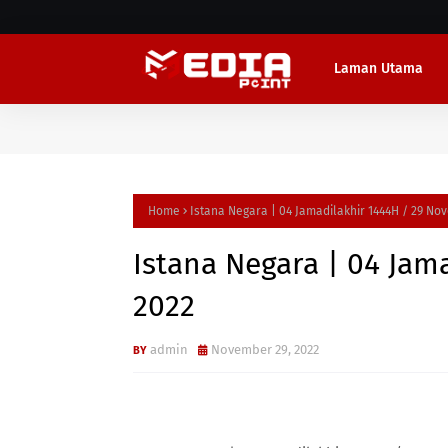
Laman Utama
Home
Istana Negara | 04 Jamadilakhir 1444H / 29 No
Istana Negara | 04 Jam
2022
admin
November 29, 2022