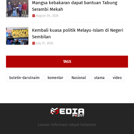
Mangsa kebakaran dapat bantuan Tabung
Serambi Mekah
August 04, 2026
Kembali kuasa politik Melayu-Islam di Negeri
Sembilan
July 31, 2026
TAGS
buletin-darulnaim
komentar
Nasional
utama
video
Laman informasi rakyat kelantan