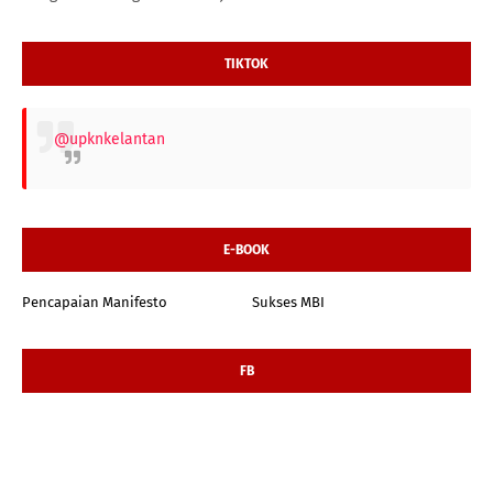
TIKTOK
@upknkelantan
E-BOOK
Pencapaian Manifesto
Sukses MBI
FB