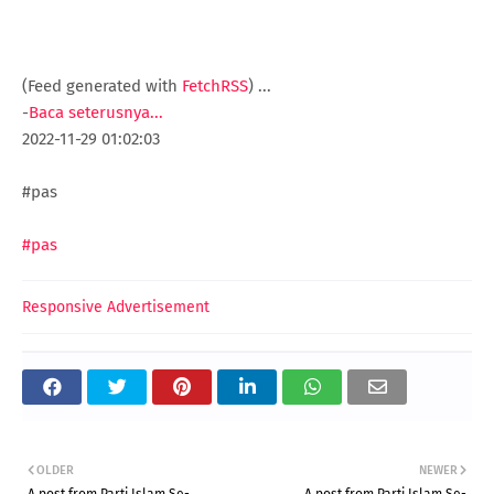
(Feed generated with
FetchRSS
)
...
-
Baca seterusnya...
2022-11-29 01:02:03
#pas
#pas
Responsive Advertisement
OLDER
NEWER
A post from Parti Islam Se-
A post from Parti Islam Se-