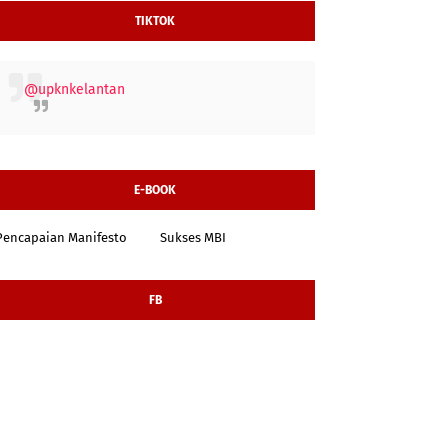
TIKTOK
@upknkelantan
E-BOOK
Pencapaian Manifesto
Sukses MBI
FB