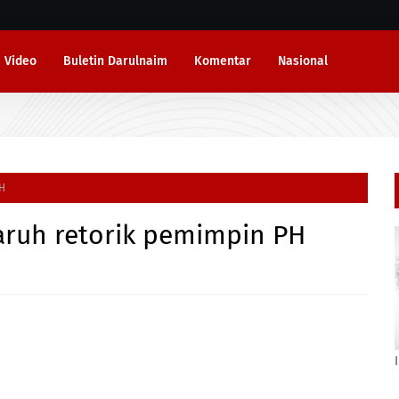
Video
Buletin Darulnaim
Komentar
Nasional
PH
aruh retorik pemimpin PH