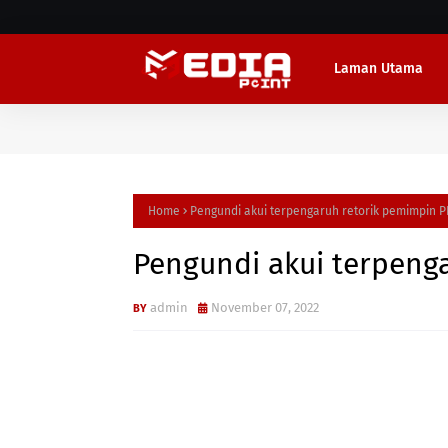
Laman Utama
Home
Pengundi akui terpengaruh retorik pemimpin 
Pengundi akui terpeng
admin
November 07, 2022