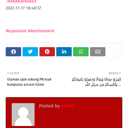
-
HARAKAHDAILY
2022-11-17 18:48:37
Responsive Advertisement
OLDER
NEWER
Ulamak ajak sokong PN elak
اِنْفِرُوْا خِفَافًا وَّثِقَالًا وَّجَاهِدُوْا بِاَمْوَالِكُمْ
kumpulan ancam Islam
وَاَنْفُسِكُمْ فِيْ سَبِيْلِ اللّٰهِ ...
Posted by
admin