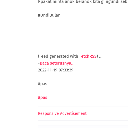
Ppakat minta anok beranok kita gi ngundi se
#UndiBulan
(Feed generated with
FetchRSS
)
...
-
Baca seterusnya...
2022-11-19 07:33:39
#pas
#pas
Responsive Advertisement