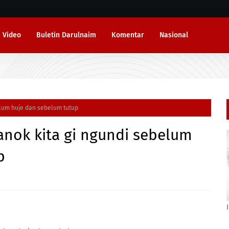
Video
Buletin Darulnaim
Komentar
Nasional
elum huje dan sebelum tutup
anok kita gi ngundi sebelum
p