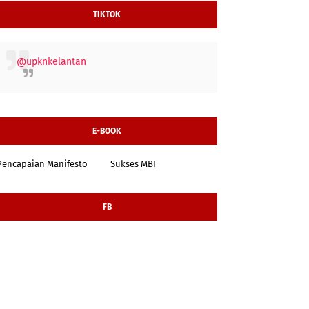
TIKTOK
@upknkelantan
E-BOOK
Pencapaian Manifesto
Sukses MBI
FB