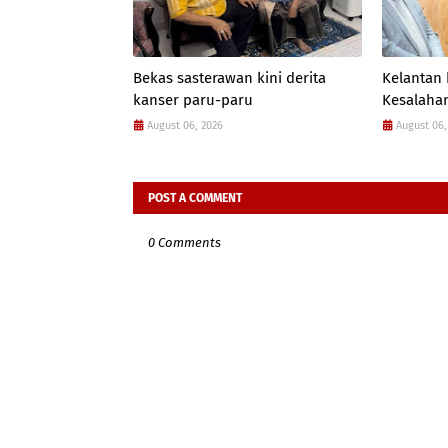
Bekas sasterawan kini derita
Kelantan
kanser paru-paru
Kesalahan
August 06, 2026
August 06,
POST A COMMENT
0 Comments