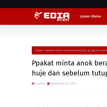
Laman Utama
Home
Ppakat minta anok beranok kita gi ngundi seb
Ppakat minta anok ber
huje dan sebelum tutu
admin
November 21, 2022