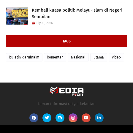
Kembali kuasa politik Melayu-Islam di Negeri
Sembilan
July 31, 2026
TAGS
buletin-darulnaim
komentar
Nasional
utama
video
Laman informasi rakyat kelantan