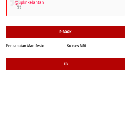
@upknkelantan
E-BOOK
Pencapaian Manifesto
Sukses MBI
FB