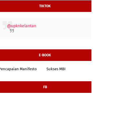
TIKTOK
@upknkelantan
E-BOOK
Pencapaian Manifesto
Sukses MBI
FB