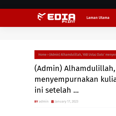
Laman Utama
Home
(Admin) Alhamdulillah, YAB Ustaz Dato' menyem
(Admin) Alhamdulillah,
menyempurnakan kuliah
ini setelah ...
admin
January 17, 2023