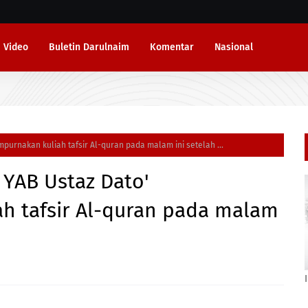
Video
Buletin Darulnaim
Komentar
Nasional
purnakan kuliah tafsir Al-quran pada malam ini setelah ...
 YAB Ustaz Dato'
 tafsir Al-quran pada malam