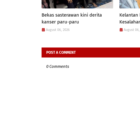
Bekas sasterawan kini derita
Kelantan
kanser paru-paru
Kesalahan
August 06, 2026
August 06,
POST A COMMENT
0 Comments