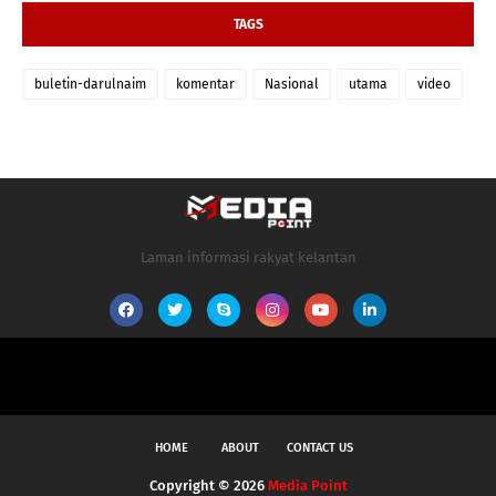
TAGS
buletin-darulnaim
komentar
Nasional
utama
video
Laman informasi rakyat kelantan
HOME
ABOUT
CONTACT US
Copyright ©
2026
Media Point