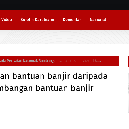
Video
Buletin Darulnaim
Komentar
Nasional
da Perikatan Nasional. Sumbangan bantuan banjir diserahka...
n bantuan banjir daripada
umbangan bantuan banjir