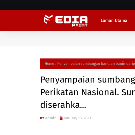
Laman Utama
Home
Penyampaian sumbangan bantuan banjir daripa
Penyampaian sumbanga
Perikatan Nasional. S
diserahka...
admin
January 13, 2023