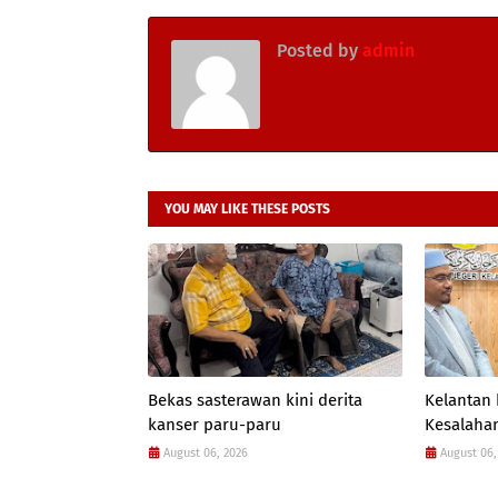
Posted by
admin
YOU MAY LIKE THESE POSTS
Bekas sasterawan kini derita
Kelantan
kanser paru-paru
Kesalahan
August 06, 2026
August 06,