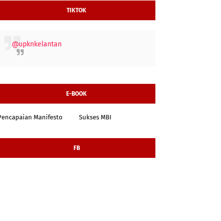
TIKTOK
@upknkelantan
E-BOOK
Pencapaian Manifesto
Sukses MBI
FB