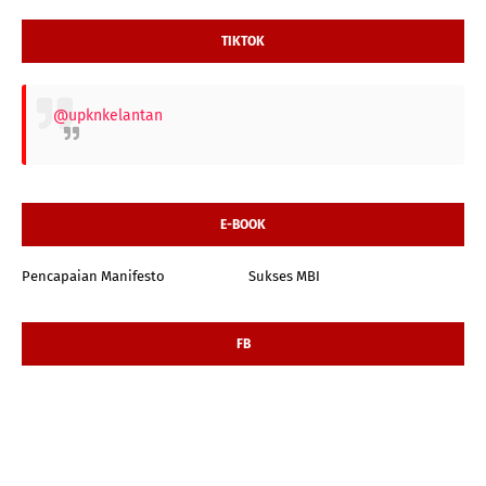
TIKTOK
@upknkelantan
E-BOOK
Pencapaian Manifesto
Sukses MBI
FB