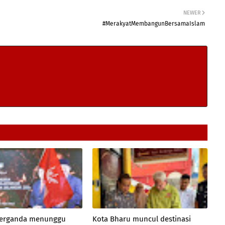
NEWER
#MerakyatMembangunBersamaIslam
 berganda menunggu
Kota Bharu muncul destinasi