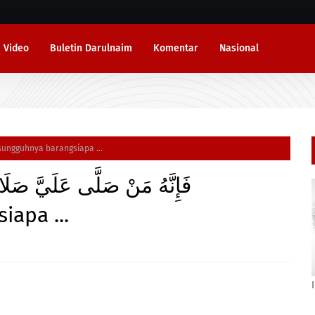
Video
Buletin Darulnaim
Komentar
Nasional
فَإِنَّهُ مَنْ صَلَّى عَلَيَّ صَلَاةً صَلَّى الله عَلَيْه "Sesungguhnya barangsiapa ...
فَإِنَّهُ مَنْ صَلَّى عَلَيَّ صَلَ
apa ...