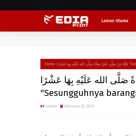
Laman Utama
Home
ِ بِهَا عَشْرًا
اةً صَلَّى الله عَلَيْهِ بِهَا عَشْرًا
"Sesungguhnya barangsi
admin
February 25, 2023