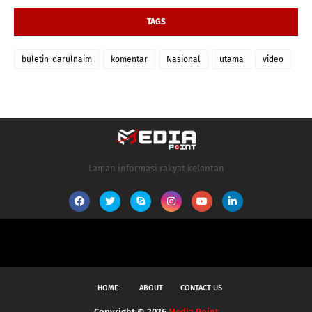
TAGS
buletin-darulnaim
komentar
Nasional
utama
video
Laman informasi rakyat kelantan
HOME
ABOUT
CONTACT US
Copyright ©
2026
Media Point