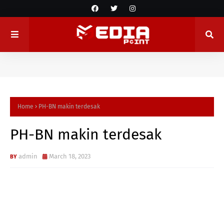
Home
PH-BN makin terdesak
PH-BN makin terdesak
admin
March 18, 2023