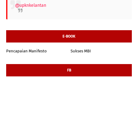
@upknkelantan
E-BOOK
Pencapaian Manifesto
Sukses MBI
FB