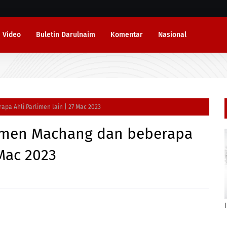
Video
Buletin Darulnaim
Komentar
Nasional
pa Ahli Parlimen lain | 27 Mac 2023
limen Machang dan beberapa
 Mac 2023