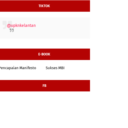
TIKTOK
@upknkelantan
E-BOOK
Pencapaian Manifesto
Sukses MBI
FB