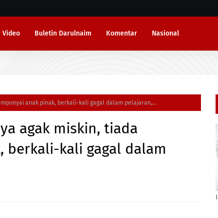
Video
Buletin Darulnaim
Komentar
Nasional
mpunyai anak pinak, berkali-kali gagal dalam pelajaran,...
a agak miskin, tiada
berkali-kali gagal dalam