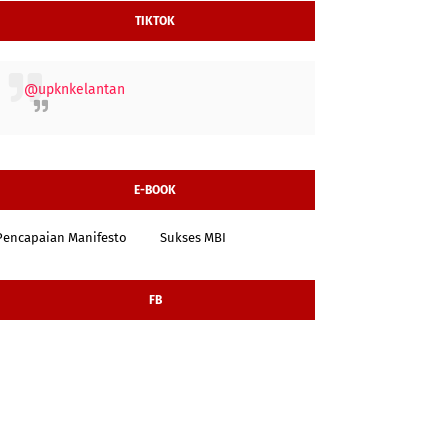
TIKTOK
@upknkelantan
E-BOOK
Pencapaian Manifesto
Sukses MBI
FB