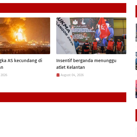
gka AS kecundang di
Insentif berganda menunggu
an
atlet Kelantan
 2026
August 04, 2026