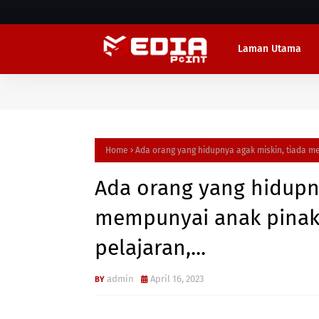
Laman Utama
Home
Ada orang yang hidupnya agak miskin, tiada me
Ada orang yang hidupny
mempunyai anak pinak, 
pelajaran,...
admin
April 16, 2023