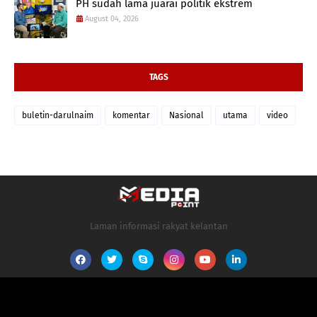
PH sudah lama juarai politik ekstrem
August 04, 2026
TAGS
buletin-darulnaim
komentar
Nasional
utama
video
Laman informasi rakyat kelantan