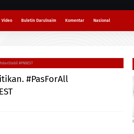
Video
Buletin Darulnaim
Komentar
Nasional
sihdanStabil #PNBEST
tikan. #PasForAll
EST