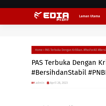
Laman Utama
Home
PAS Terbuka Dengan Kritikan. #PasForAll #Ber
PAS Terbuka Dengan Kri
#BersihdanStabil #PNB
admin
April 28, 2023