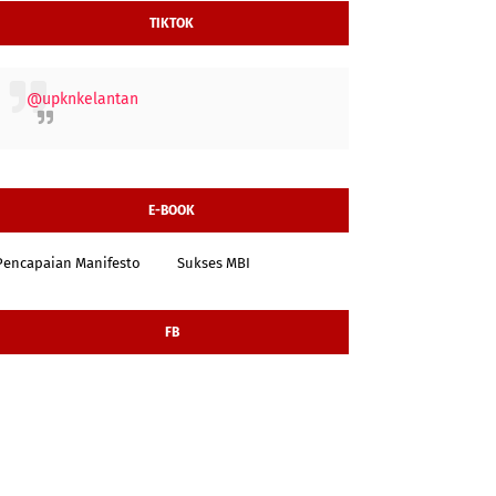
TIKTOK
@upknkelantan
E-BOOK
Pencapaian Manifesto
Sukses MBI
FB