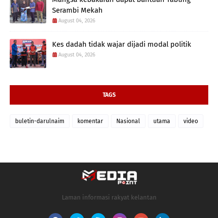
Serambi Mekah
August 04, 2026
Kes dadah tidak wajar dijadi modal politik
August 04, 2026
TAGS
buletin-darulnaim
komentar
Nasional
utama
video
Laman informasi rakyat kelantan