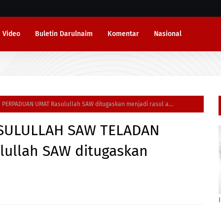
Video
Buletin Darulnaim
Komentar
Nasional
PERPADUAN UMAT Rasulullah SAW ditugaskan menjadi rasul a...
ASULULLAH SAW TELADAN
ullah SAW ditugaskan