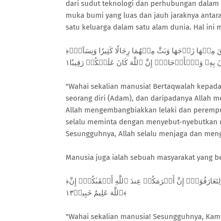
dari sudut teknologi dan perhubungan dalam
muka bumi yang luas dan jauh jaraknya anta
satu keluarga dalam satu alam dunia. Hal ini 
﴿يَـٰٓأَيُّهَا ٱلنَّاسُ ٱتَّقُواْ رَبَّكُمُ ٱلَّذِي خَلَقَكُم مِّن نَّفۡسٖ وَٰحِدَةٖ وَخَلَقَ مِنۡهَا زَوۡجَهَا وَبَثَّ مِنۡهُمَا رِجَالٗا كَثِيرٗا وَنِسَآءٗۚ
"Wahai sekalian manusia! Bertaqwalah kepad
seorang diri (Adam), dan daripadanya Allah m
Allah mengembangbiakkan lelaki dan peremp
selalu meminta dengan menyebut-nyebutkan n
Sesungguhnya, Allah selalu menjaga dan menga
Manusia juga ialah sebuah masyarakat yang be
﴿يَـٰٓأَيُّهَا ٱلنَّاسُ إِنَّا خَلَقۡنَٰكُم مِّن ذَكَرٖ وَأُنثَىٰ وَجَعَلۡنَٰكُمۡ شُعُوبٗا وَقَبَآئِلَ لِتَعَارَفُوٓاْۚ إِنَّ أَكۡرَمَكُمۡ عِندَ ٱللَّهِ أَتۡقَىٰكُمۡۚ إِنَّ
ٱللَّهَ عَلِيمٌ خَبِيرٞ١٣﴾
"Wahai sekalian manusia! Sesungguhnya, Kam