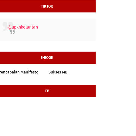
TIKTOK
@upknkelantan
E-BOOK
Pencapaian Manifesto
Sukses MBI
FB