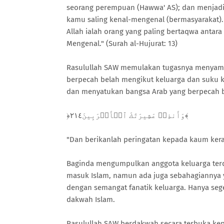
seorang perempuan (Hawwa' AS); dan menjad
kamu saling kenal-mengenal (bermasyarakat). 
Allah ialah orang yang paling bertaqwa anta
Mengenal." (Surah al-Hujurat: 13)
Rasulullah SAW memulakan tugasnya menyam
berpecah belah mengikut keluarga dan suku k
dan menyatukan bangsa Arab yang berpecah be
﴿وَأَنذِرۡ عَشِيرَتَكَ ٱلۡأَقۡرَبِينَ٢١٤﴾
"Dan berikanlah peringatan kepada kaum kerab
Baginda mengumpulkan anggota keluarga terde
masuk Islam, namun ada juga sebahagiannya
dengan semangat fanatik keluarga. Hanya seg
dakwah Islam.
Rasulullah SAW berdakwah secara terbuka kep