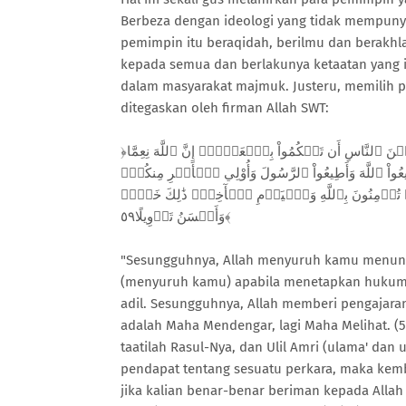
Berbeza dengan ideologi yang tidak mempuny
pemimpin itu beraqidah, berilmu dan berak
kepada semua dan berlakunya ketaatan yang i
dalam masyarakat majmuk. Justeru, memilih p
ditegaskan oleh firman Allah SWT:
﴿إِنَّ ٱللَّهَ يَأۡمُرُكُمۡ أَن تُؤَدُّواْ ٱلۡأَمَٰنَٰتِ إِلَىٰٓ أَهۡلِهَا وَإِذَا حَكَمۡتُم بَيۡنَ ٱلنَّاسِ أَن تَحۡكُمُواْ بِٱلۡعَدۡلِۚ إِنَّ ٱللَّهَ نِعِمَّا
َصِيرٗا٥٨ يَٰٓأَيُّهَا ٱلَّذِينَ ءَامَنُوٓاْ أَطِيعُواْ ٱللَّهَ وَأَطِيعُواْ ٱلرَّسُولَ وَأُوْلِي ٱلۡأَمۡرِ مِنكُمۡۖ
ُمۡ تُؤۡمِنُونَ بِٱللَّهِ وَٱلۡيَوۡمِ ٱلۡأٓخِرِۚ ذَٰلِكَ خَيۡرٞ
وَأَحۡسَنُ تَأۡوِيلًا٥٩﴾
"Sesungguhnya, Allah menyuruh kamu menun
(menyuruh kamu) apabila menetapkan hukum
adil. Sesungguhnya, Allah memberi pengajara
adalah Maha Mendengar, lagi Maha Melihat. (5
taatilah Rasul-Nya, dan Ulil Amri (ulama' dan
pendapat tentang sesuatu perkara, maka kemba
jika kalian benar-benar beriman kepada Allah