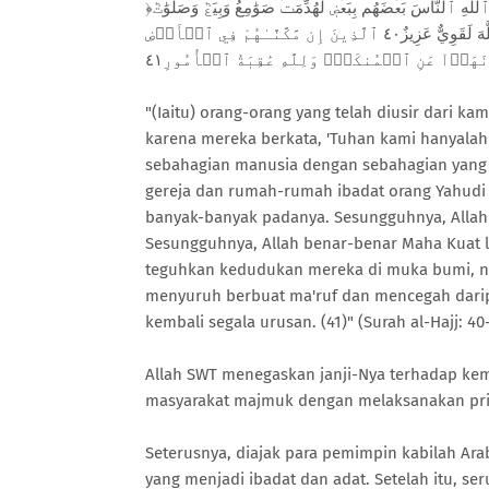
﴿ٱلَّذِينَ أُخۡرِجُواْ مِن دِيَٰرِهِم بِغَيۡرِ حَقٍّ إِلَّآ أَن يَقُولُواْ رَبُّنَا ٱللَّهُۗ وَلَوۡلَا دَفۡعُ ٱللَّهِ ٱلنَّاسَ بَعۡضَهُم بِبَعۡضٖ لَّهُدِّمَتۡ صَوَٰمِعُ وَبِيَعٞ وَصَلَوَٰتٞ
وَمَسَٰجِدُ يُذۡكَرُ فِيهَا ٱسۡمُ ٱللَّهِ كَثِيرٗاۗ وَلَيَنصُرَنَّ ٱللَّهُ مَن يَنصُرُهُۥٓۚ إِنَّ ٱللَّهَ لَقَوِيٌّ عَزِيزٌ٤٠ ٱلَّذِينَ إِن مَّكَّنَّـٰهُمْ فِي ٱلۡأَرۡضِ
"(Iaitu) orang-orang yang telah diusir dari 
karena mereka berkata, 'Tuhan kami hanyalah 
sebahagian manusia dengan sebahagian yang la
gereja dan rumah-rumah ibadat orang Yahudi 
banyak-banyak padanya. Sesungguhnya, Allah
Sesungguhnya, Allah benar-benar Maha Kuat la
teguhkan kedudukan mereka di muka bumi, n
menyuruh berbuat ma'ruf dan mencegah darip
kembali segala urusan. (41)" (Surah al-Hajj: 40
Allah SWT menegaskan janji-Nya terhadap ke
masyarakat majmuk dengan melaksanakan pri
Seterusnya, diajak para pemimpin kabilah A
yang menjadi ibadat dan adat. Setelah itu, se