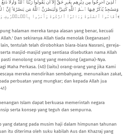
أَقَامُواْ ٱلصَّلَوٰةَ وَءَاتَوُاْ ٱلزَّكَوٰةَ وَأَمَرُواْ بِٱلۡمَعۡرُوفِ وَنَهَوۡاْ عَنِ ٱلۡمُنكَرِۗ وَلِلَّهِ عَٰقِبَةُ ٱلۡأُمُورِ٤١﴾
kampung halaman mereka tanpa alasan yang benar, kecuali
Allah.' Dan sekiranya Allah tiada menolak (keganasan)
in, tentulah telah dirobohkan biara-biara Nasrani, gereja-
serta masjid-masjid yang sentiasa disebutkan nama Allah
 pasti menolong orang yang menolong (agama)-Nya.
gi Maha Perkasa. (40) (Iaitu) orang-orang yang jika Kami
escaya mereka mendirikan sembahyang, menunaikan zakat,
ada perbuatan yang mungkar; dan kepada Allah jua
-41)
menangan Islam dapat berkuasa memerintah negara
nsip serta konsep yang teguh dan sempurna.
rab yang datang pada musim haji dalam himpunan tahunan
ruan itu diterima oleh suku kabilah Aus dan Khazraj yang