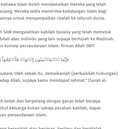
n bahawa Islam boleh mendamaikan mereka yang telah
njang. Mereka sedia menerima kedatangan Islam bagi
nnya untuk menyampaikan risalah ke seluruh dunia.
lah SAW mengarahkan kabilah Quraisy yang telah memeluk
ilah atau individu yang lain supaya berhijrah ke Madinah.
 konsep persaudaraan Islam. Firman Allah SWT:
﴿إِنَّمَا ٱلۡمُؤۡمِنُونَ إِخۡوَةٞ فَأَصۡلِحُواْ بَيۡنَ أَخَوَيۡكُمۡۚ وَٱتَّقُواْ ٱللَّهَ لَعَلَّكُمۡ تُرۡحَمُونَ١٠﴾
udara. Oleh sebab itu, damaikanlah (perbaikilah hubungan)
adap Allah, supaya kamu mendapat rahmat." (Surah al-
ah belah dan berperang dengan ganas telah berjaya
ikut keluarga bukan sahaja pecahan kabilah, dapat
kan persaudaraan Islam.
yang beraqidah atau beriman, berilmu dan berakhlak.