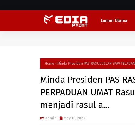
Laman Utama
Home
Minda Presiden PAS RASULULLAH SAW TELADAN 
Minda Presiden PAS R
PERPADUAN UMAT Rasul
menjadi rasul a...
admin
May 10, 2023