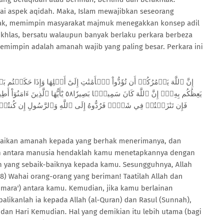
ai aspek aqidah. Maka, Islam mewajibkan seseorang
hlak, memimpin masyarakat majmuk menegakkan konsep adil
khlas, bersatu walaupun banyak berlaku perkara berbeza
emimpin adalah amanah wajib yang paling besar. Perkara ini
يَعِظُكُم بِهِۦٓۗ إِنَّ ٱللَّهَ كَانَ سَمِيعَۢا ب
فَإِن تَنَٰزَعۡتُمۡ فِي شَيۡءٖ فَرُدُّوهُ إِلَى ٱللَّهِ وَٱلرَّسُولِ إِن كُنت
aikan amanah kepada yang berhak menerimanya, dan
 antara manusia hendaklah kamu menetapkannya dengan
n yang sebaik-baiknya kepada kamu. Sesungguhnya, Allah
8) Wahai orang-orang yang beriman! Taatilah Allah dan
 umara') antara kamu. Kemudian, jika kamu berlainan
likanlah ia kepada Allah (al-Quran) dan Rasul (Sunnah),
 dan Hari Kemudian. Hal yang demikian itu lebih utama (bagi