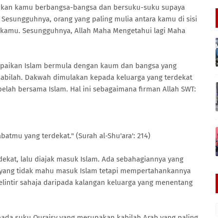
ikan kamu berbangsa-bangsa dan bersuku-suku supaya
Sesungguhnya, orang yang paling mulia antara kamu di sisi
ra kamu. Sesungguhnya, Allah Maha Mengetahui lagi Maha
paikan Islam bermula dengan kaum dan bangsa yang
abilah. Dakwah dimulakan kepada keluarga yang terdekat
lah bersama Islam. Hal ini sebagaimana firman Allah SWT:
atmu yang terdekat." (Surah al-Shu'ara': 214)
kat, lalu diajak masuk Islam. Ada sebahagiannya yang
 yang tidak mahu masuk Islam tetapi mempertahankannya
elintir sahaja daripada kalangan keluarga yang menentang
ada suku Quraisy yang merupakan kabilah Arab yang paling