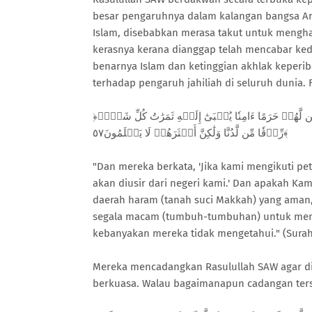
besar pengaruhnya dalam kalangan bangsa Ar
Islam, disebabkan merasa takut untuk mengh
kerasnya kerana dianggap telah mencabar k
benarnya Islam dan ketinggian akhlak keperi
terhadap pengaruh jahiliah di seluruh dunia. 
﴿وَقَالُوٓاْ إِن نَّتَّبِعِ ٱلۡهُدَىٰ مَعَكَ نُتَخَطَّفۡ مِنۡ أَرۡضِنَآۚ أَوَ لَمۡ نُمَكِّن لَّهُمۡ حَرَمًا ءَامِنٗا يُجۡبَىٰٓ إِلَيۡهِ ثَمَرَٰتُ كُلِّ شَيۡءٖ
رِّزۡقٗا مِّن لَّدُنَّا وَلَٰكِنَّ أَكۡثَرَهُمۡ لَا يَعۡلَمُونَ٥٧﴾
"Dan mereka berkata, 'Jika kami mengikuti p
akan diusir dari negeri kami.' Dan apakah K
daerah haram (tanah suci Makkah) yang aman
segala macam (tumbuh-tumbuhan) untuk menjad
kebanyakan mereka tidak mengetahui." (Surah 
Mereka mencadangkan Rasulullah SAW agar di
berkuasa. Walau bagaimanapun cadangan terseb