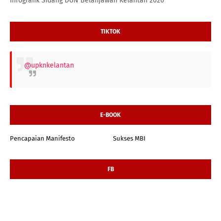
Infografik Sidang DUN Belanjawan Kelantan 2026
TIKTOK
@upknkelantan
E-BOOK
Pencapaian Manifesto
Sukses MBI
FB