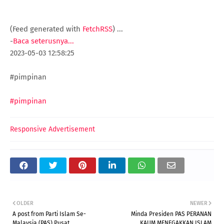
(Feed generated with
FetchRSS
)
...
-
Baca seterusnya...
2023-05-03 12:58:25
#pimpinan
#pimpinan
Responsive Advertisement
OLDER
NEWER
A post from Parti Islam Se-
Minda Presiden PAS PERANAN
Malaysia (PAS) Pusat
KAUM MENEGAKKAN ISLAM