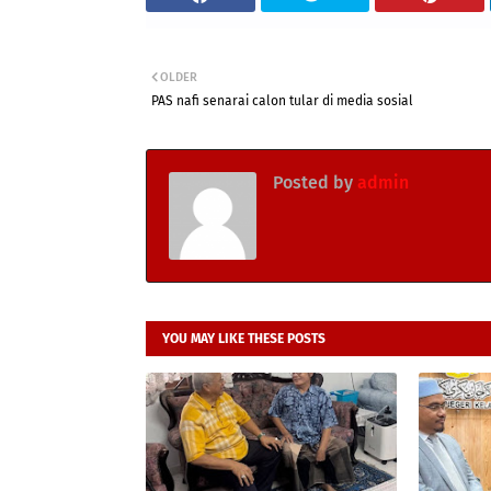
OLDER
PAS nafi senarai calon tular di media sosial
Posted by
admin
YOU MAY LIKE THESE POSTS