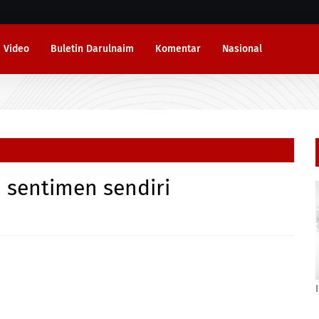
Video
Buletin Darulnaim
Komentar
Nasional
 sentimen sendiri