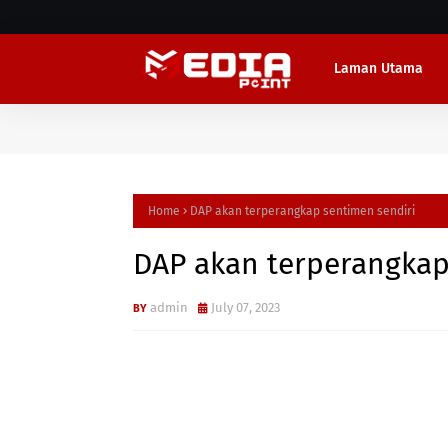
Laman Utama
Home
DAP akan terperangkap sentimen sendiri
DAP akan terperangkap
admin
July 07, 2023