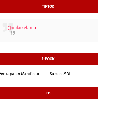
TIKTOK
@upknkelantan
E-BOOK
Pencapaian Manifesto
Sukses MBI
FB