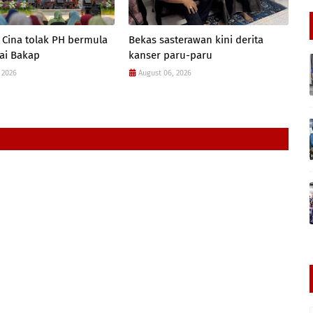
 Cina tolak PH bermula
Bekas sasterawan kini derita
ai Bakap
kanser paru-paru
 2026
August 06, 2026