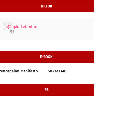
TIKTOK
@upknkelantan
E-BOOK
Pencapaian Manifesto
Sukses MBI
FB