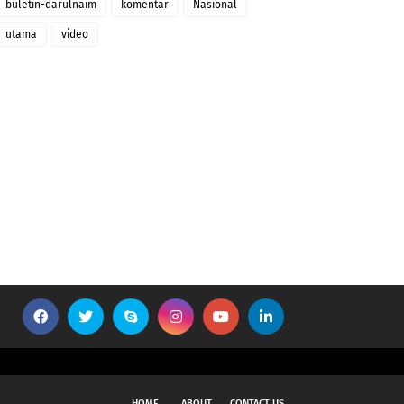
buletin-darulnaim
komentar
Nasional
utama
video
HOME
ABOUT
CONTACT US