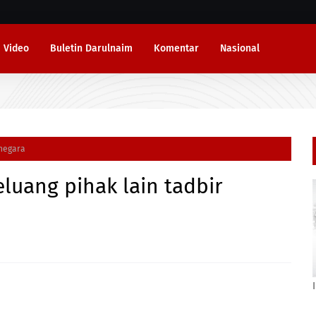
Video
Buletin Darulnaim
Komentar
Nasional
 negara
luang pihak lain tadbir