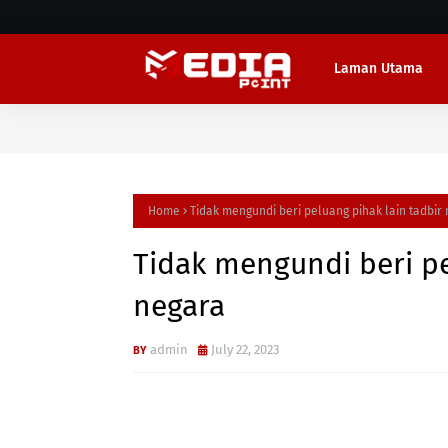
Laman Utama
Home
Tidak mengundi beri peluang pihak lain tadbir
Tidak mengundi beri pe
negara
admin
July 22, 2023