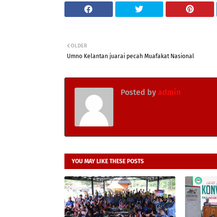
OLDER
Umno Kelantan juarai pecah Muafakat Nasional
Posted by
admin
YOU MAY LIKE THESE POSTS