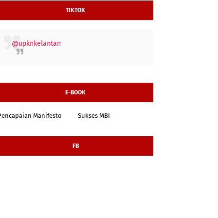
TIKTOK
@upknkelantan
E-BOOK
Pencapaian Manifesto
Sukses MBI
FB