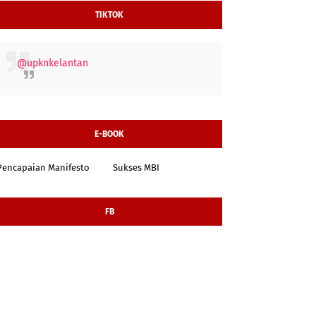
TIKTOK
@upknkelantan
E-BOOK
Pencapaian Manifesto
Sukses MBI
FB