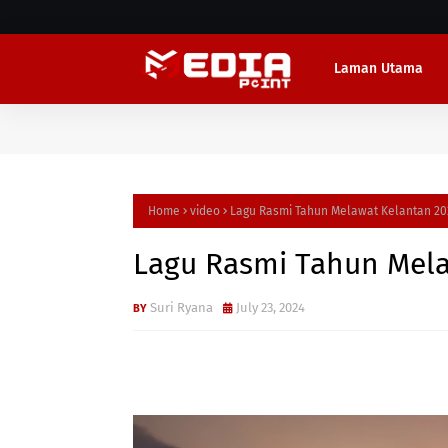
Laman Utama
Home
video
Lagu Rasmi Tahun Melawat Kelantan 20
Lagu Rasmi Tahun Mela
Suri Ryana
July 23, 2024