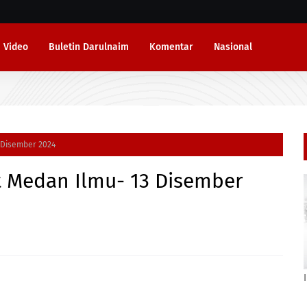
Video
Buletin Darulnaim
Komentar
Nasional
3 Disember 2024
t Medan Ilmu- 13 Disember