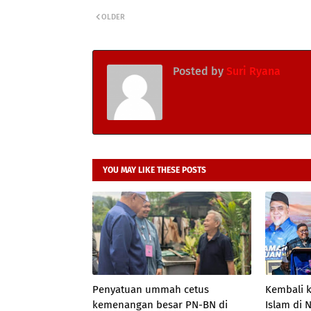
OLDER
Posted by
Suri Ryana
YOU MAY LIKE THESE POSTS
Penyatuan ummah cetus
Kembali k
kemenangan besar PN-BN di
Islam di 