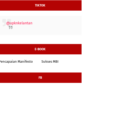
TIKTOK
@upknkelantan
E-BOOK
Pencapaian Manifesto
Sukses MBI
FB