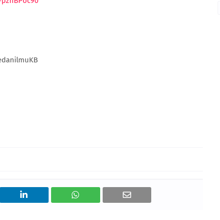
l-pzhBPoc90
medanilmuKB