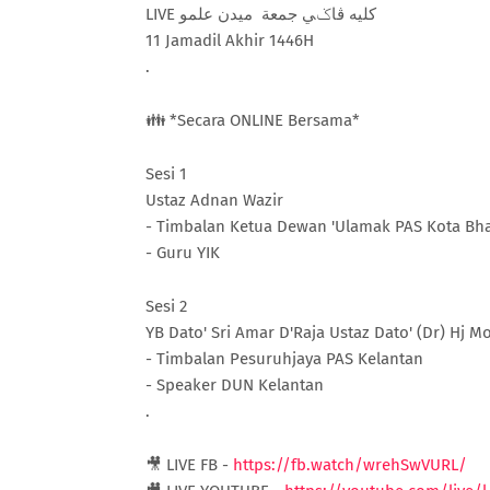
LIVE کليه ڤاݢي جمعة ميدن علمو
11 Jamadil Akhir 1446H
.
👪 *Secara ONLINE Bersama*
Sesi 1
Ustaz Adnan Wazir
- Timbalan Ketua Dewan 'Ulamak PAS Kota Bh
- Guru YIK
Sesi 2
YB Dato' Sri Amar D'Raja Ustaz Dato' (Dr) Hj 
- Timbalan Pesuruhjaya PAS Kelantan
- Speaker DUN Kelantan
.
🎥 LIVE FB -
https://fb.watch/wrehSwVURL/