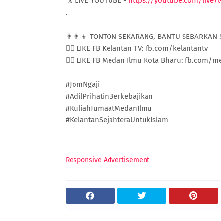
🎥 LIVE YOUTUBE -
https://youtube.com/live/
.
👨👨👦 TONTON SEKARANG, BANTU SEBARKAN !
👍🏼 LIKE FB Kelantan TV: fb.com/kelantantv
👍🏼 LIKE FB Medan Ilmu Kota Bharu: fb.com/
#JomNgaji
#AdilPrihatinBerkebajikan
#KuliahJumaatMedanIlmu
#KelantanSejahteraUntukIslam
Responsive Advertisement