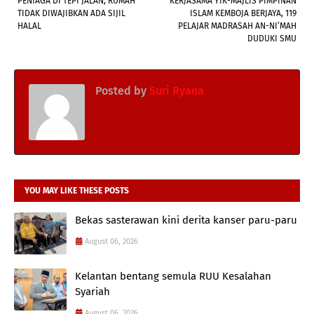
PENIAGA DI TEPI JALAN, RUMAH
KERJASAMA YIK-MAJLIS PIMPINAN
TIDAK DIWAJIBKAN ADA SIJIL
ISLAM KEMBOJA BERJAYA, 119
HALAL
PELAJAR MADRASAH AN-NI’MAH
DUDUKI SMU
Posted by
Suri Ryana
YOU MAY LIKE THESE POSTS
Bekas sasterawan kini derita kanser paru-paru
August 06, 2026
Kelantan bentang semula RUU Kesalahan
Syariah
August 06, 2026