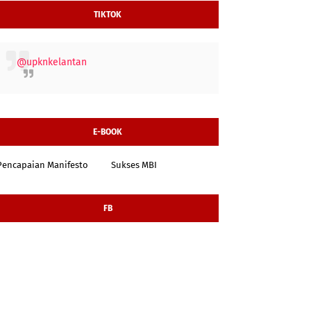
TIKTOK
@upknkelantan
E-BOOK
Pencapaian Manifesto
Sukses MBI
FB