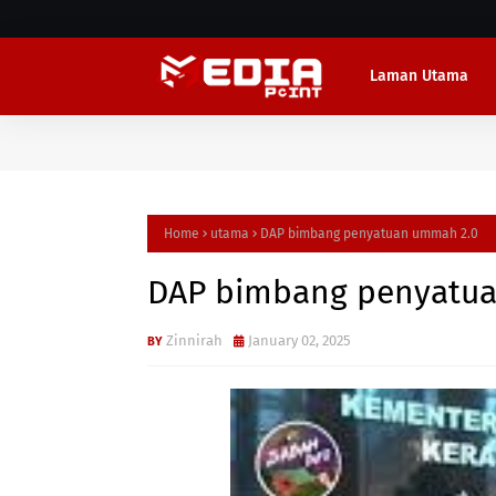
Laman Utama
Home
utama
DAP bimbang penyatuan ummah 2.0
DAP bimbang penyatu
Zinnirah
January 02, 2025