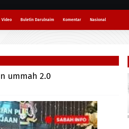
Video
Buletin Darulnaim
Komentar
Nasional
an ummah 2.0