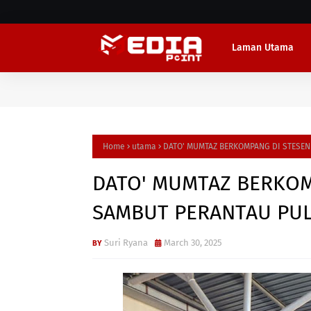
Laman Utama
Home
utama
DATO' MUMTAZ BERKOMPANG DI STESEN
DATO' MUMTAZ BERKOM
SAMBUT PERANTAU PU
Suri Ryana
March 30, 2025