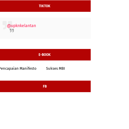
TIKTOK
@upknkelantan
E-BOOK
Pencapaian Manifesto
Sukses MBI
FB