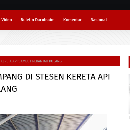
Video
Buletin Darulnaim
Komentar
Nasional
 KERETA API SAMBUT PERANTAU PULANG
PANG DI STESEN KERETA API
LANG