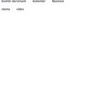
buletin-darulnaim
komentar
Nasional
utama
video