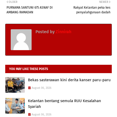
OLDER
NEWER
PURNAMA SANTUNI 675 ASNAF DI
Rakyat Kelantan peka kes
AMBANG RAMADAN
penyalahgunaan dadah
Posted by
Zinnirah
YOU MAY LIKE THESE POSTS
Bekas sasterawan kini derita kanser paru-paru
August 06, 2026
Kelantan bentang semula RUU Kesalahan
Syariah
August 06, 2026