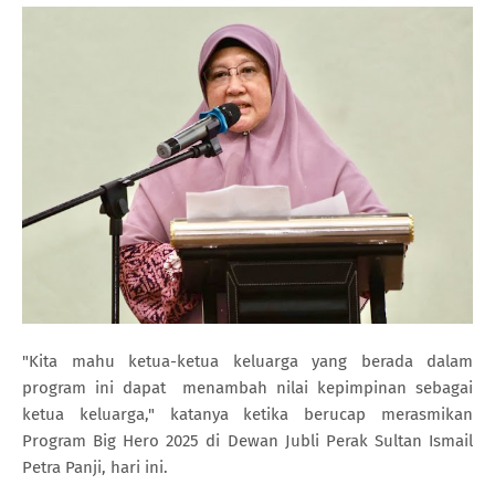
"Kita mahu ketua-ketua keluarga yang berada dalam
program ini dapat menambah nilai kepimpinan sebagai
ketua keluarga," katanya ketika berucap merasmikan
Program Big Hero 2025 di Dewan Jubli Perak Sultan Ismail
Petra Panji, hari ini.