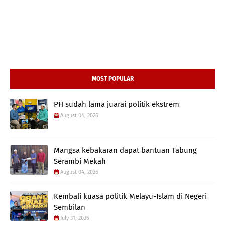
MOST POPULAR
PH sudah lama juarai politik ekstrem
August 04, 2026
Mangsa kebakaran dapat bantuan Tabung
Serambi Mekah
August 04, 2026
Kembali kuasa politik Melayu-Islam di Negeri
Sembilan
July 31, 2026