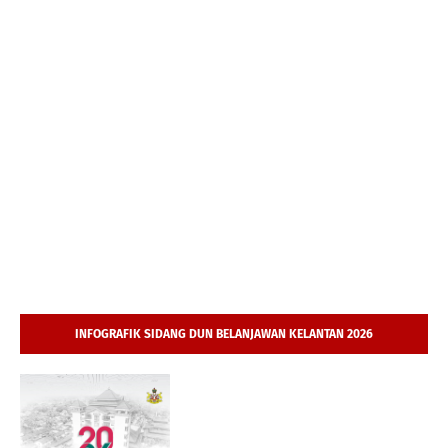
INFOGRAFIK SIDANG DUN BELANJAWAN KELANTAN 2026