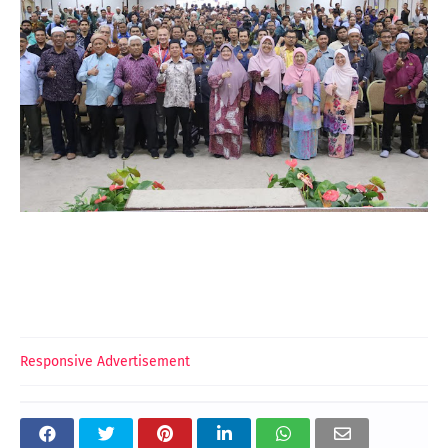
Responsive Advertisement