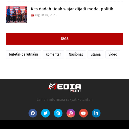
Kes dadah tidak wajar dijadi modal politik
August 04, 2026
TAGS
buletin-darulnaim
komentar
Nasional
utama
video
Laman informasi rakyat kelantan