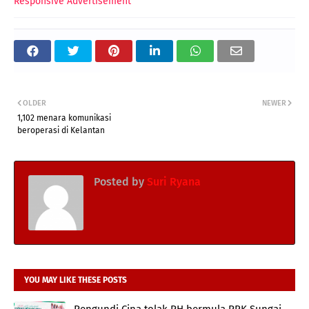
Responsive Advertisement
OLDER
NEWER
1,102 menara komunikasi
beroperasi di Kelantan
Posted by
Suri Ryana
YOU MAY LIKE THESE POSTS
Pengundi Cina tolak PH bermula PRK Sungai