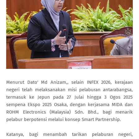
Menurut Dato' Md Anizam,, selain INFEX 2026, kerajaan
negeri telah melaksanakan misi pelaburan antarabangsa,
termasuk ke Jepun pada 27 Julai hingga 3 Ogos 2025
sempena Ekspo 2025 Osaka, dengan kerjasama MIDA dan
ROHM Electronics (Malaysia) Sdn. Bhd., bagi menarik
pelabur berpotensi melalui konsep Smart Partnership.
Katanya, bagi menambah tarikan pelaburan negeri,