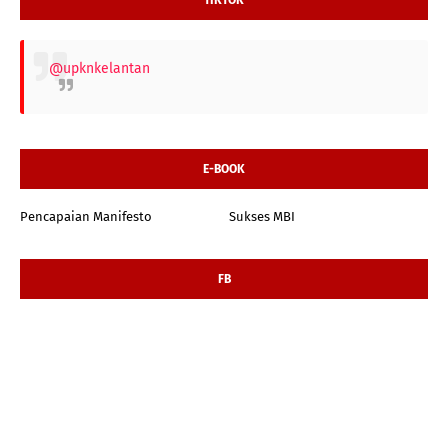
TIKTOK
@upknkelantan
E-BOOK
Pencapaian Manifesto
Sukses MBI
FB