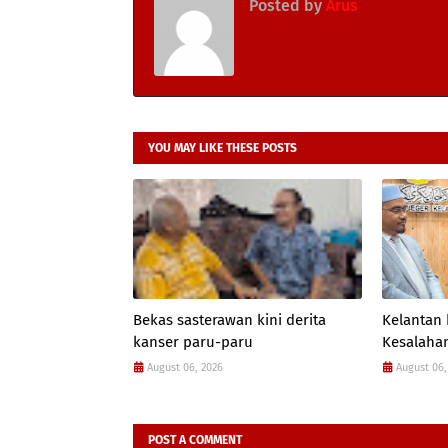
Posted by
Arus
YOU MAY LIKE THESE POSTS
Bekas sasterawan kini derita
Kelantan
kanser paru-paru
Kesalahan
August 06, 2026
August 06,
POST A COMMENT