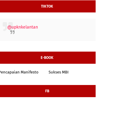
TIKTOK
@upknkelantan
E-BOOK
Pencapaian Manifesto
Sukses MBI
FB