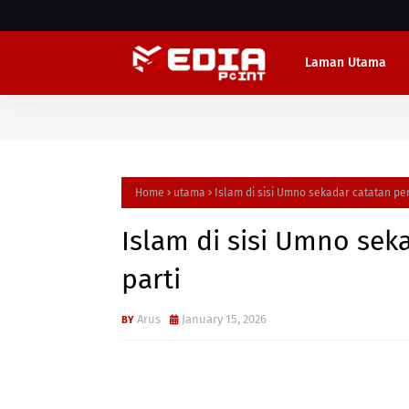
Laman Utama
Home
utama
Islam di sisi Umno sekadar catatan p
Islam di sisi Umno se
parti
Arus
January 15, 2026