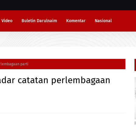
Video
Buletin Darulnaim
Komentar
Nasional
erlembagaan parti
kadar catatan perlembagaan