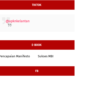
TIKTOK
@upknkelantan
E-BOOK
Pencapaian Manifesto
Sukses MBI
FB