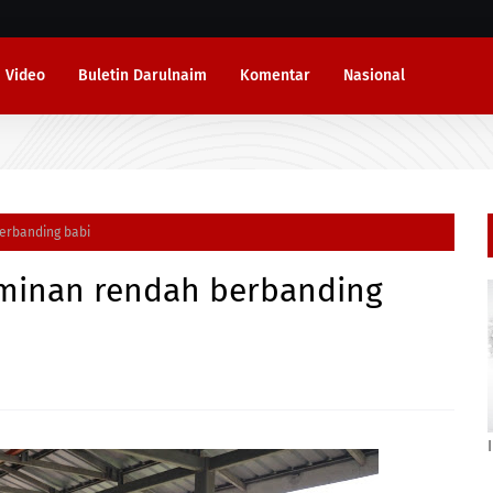
Video
Buletin Darulnaim
Komentar
Nasional
erbanding babi
uminan rendah berbanding