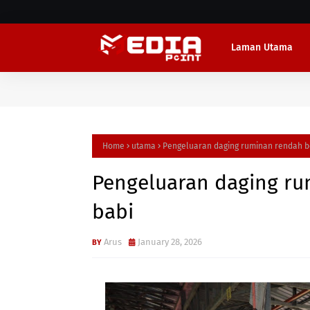
Laman Utama
Home
utama
Pengeluaran daging ruminan rendah b
Pengeluaran daging r
babi
Arus
January 28, 2026