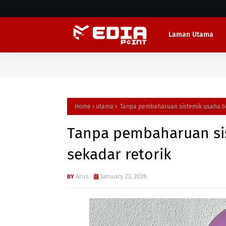
Laman Utama
Home
utama
Tanpa pembaharuan sistemik usaha ba
Tanpa pembaharuan sis
sekadar retorik
Arus
January 23, 2026