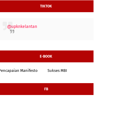
TIKTOK
@upknkelantan
E-BOOK
Pencapaian Manifesto
Sukses MBI
FB