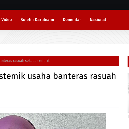
Video
Buletin Darulnaim
Komentar
Nasional
nteras rasuah sekadar retorik
temik usaha banteras rasuah