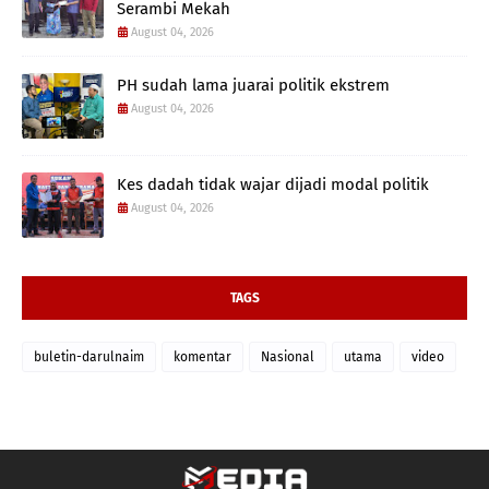
Serambi Mekah
August 04, 2026
PH sudah lama juarai politik ekstrem
August 04, 2026
Kes dadah tidak wajar dijadi modal politik
August 04, 2026
TAGS
buletin-darulnaim
komentar
Nasional
utama
video